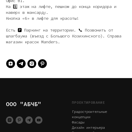
Офис 01.
На 5️⃣ этаж на лифте, пешком до конца коридора и
наверх в мансарду.
Кнопка «6» в лифте для красоты!
Есть 🅿️ Паркинг на территории. 📞 Позвонить от
шлагбаума (въезд с Большого Козихинского). Справа
магазин красок Manders.
ООО "АБЧБ"
ПРОЕКТИРОВАНИЕ
Градостроительные
концепции
Фасады
Дизайн интерьера