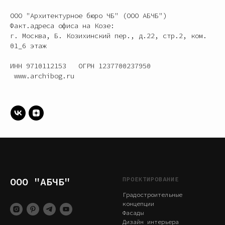
ООО "Архитектурное бюро ЧБ" (ООО АБЧБ")
Факт.адреса офиса на Козе:
г. Москва, Б. Козихинский пер., д.22, стр.2, ком.
01_6 этаж
ИНН 9710112153 ОГРН 1237700237950
www.archibog.ru
ООО "АБЧБ"
ПРОЕКТИРОВАНИЕ
Градостроительные
концепции
Фасады
Дизайн интерьера